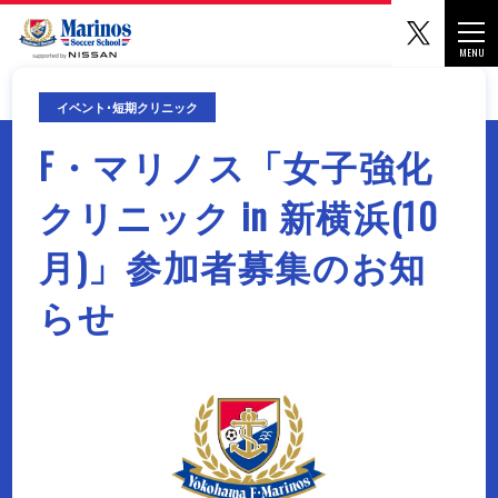
マリノ
Togg
MENU
CLOSE
イベント･短期クリニック
F・マリノス「女子強化
クリニック in 新横浜(10
月)」参加者募集のお知
らせ