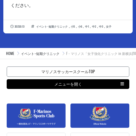
ください。
,
,
,
,
,
,
2023.9.13
イベント･短期クリニック
小5
小6
中1
中2
中3
女子
HOME
イベント･短期クリニック
F・マリノス「女子強化クリニック in 新横浜(
マリノスサッカースクールTOP
メニューを開く