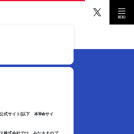
マリノス
Toggle 
MENU
CLOSE
式サイト(以下 本Webサイ
ス株式会社では、みなさまのプ