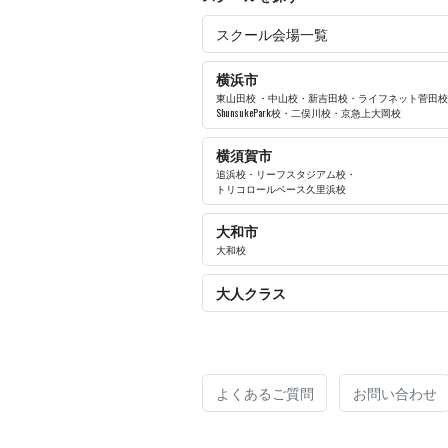
スクール会場一覧
横浜市
東山田校
・
中山校
・
新吉田校
・
ライフネット菅田校
ShunsukePark校
・
二俣川校
・
京急上大岡校
横須賀市
追浜校
・
リーフスタジアム校
・
トリコロールベース久里浜校
大和市
大和校
大人クラス
よくあるご質問
お問い合わせ