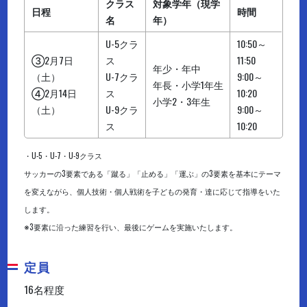
クラス
対象学年（現学
日程
時間
名
年）
U-5クラ
10:50～
③2月7日
ス
11:50
年少・年中
（土）
U-7クラ
9:00～
年長・小学1年生
④2月14日
ス
10:20
小学2・3年生
（土）
U-9クラ
9:00～
ス
10:20
・U-5・U-7・U-9クラス
サッカーの3要素である「蹴る」「止める」「運ぶ」の3要素を基本にテーマ
を変えながら、個人技術・個人戦術を子どもの発育・達に応じて指導をいた
します。
※3要素に沿った練習を行い、最後にゲームを実施いたします。
定員
16名程度