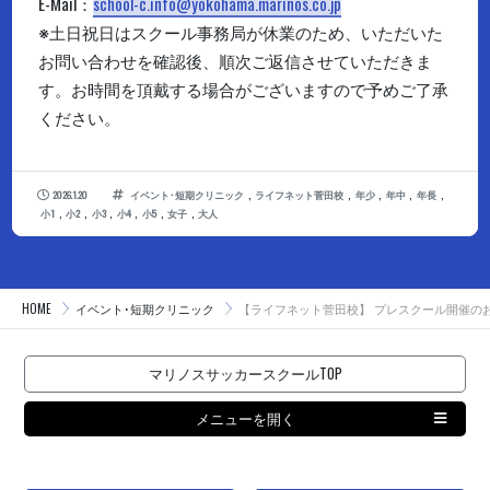
E-Mail：
school-c.info@yokohama.marinos.co.jp
※土日祝日はスクール事務局が休業のため、いただいた
お問い合わせを確認後、順次ご返信させていただきま
す。お時間を頂戴する場合がございますので予めご了承
ください。
,
,
,
,
,
2026.1.20
イベント･短期クリニック
ライフネット菅田校
年少
年中
年長
,
,
,
,
,
,
小1
小2
小3
小4
小5
女子
大人
HOME
イベント･短期クリニック
【ライフネット菅田校】 プレスクール開催の
マリノスサッカースクールTOP
メニューを開く