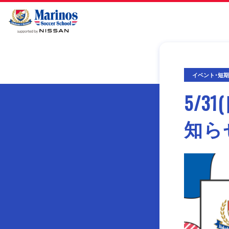
イベント･短
5/
知ら