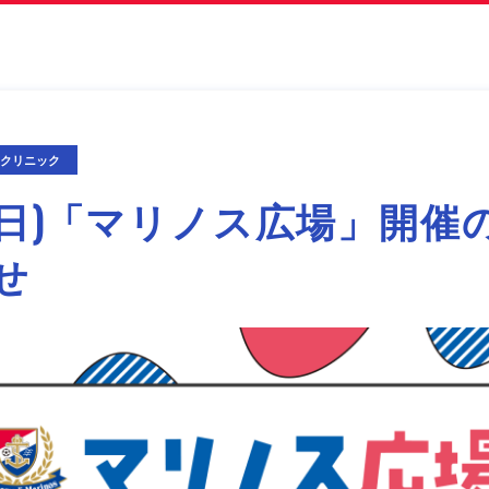
期クリニック
31(日)「マリノス広場」開催
せ