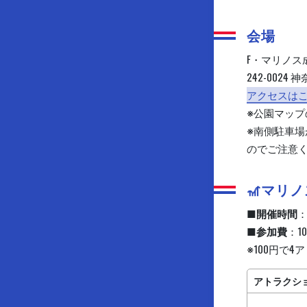
会場
F・マリノス
242-0024
アクセスは
※公園マッ
※南側駐車
のでご注意
🎢マリ
■開催時間
：
■参加費
：1
※100円で
アトラクシ