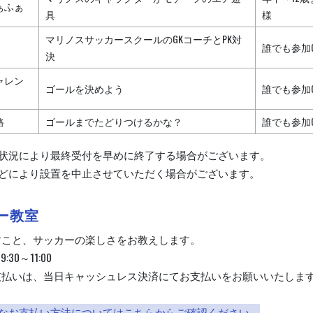
ぁふぁ
具
様
マリノスサッカースクールのGKコーチとPK対
誰でも参加
決
ャレン
ゴールを決めよう
誰でも参加
路
ゴールまでたどりつけるかな？
誰でも参加
雑状況により最終受付を早めに終了する場合がございます。
などにより設置を中止させていただく場合がございます。
ー教室
すこと、サッカーの楽しさをお教えします。
9:30～11:00
支払いは、当日キャッシュレス決済にてお支払いをお願いいたします
能なお支払い方法についてはこちらからご確認ください。