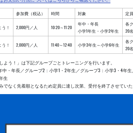
参加費（税込）
時間
対象
定
年中・年長
各
よう！
2,000円／人
10:20～11:20
小学1年生・小学2年生
20
各
よう！
2,000円／人
11:40～12:40
小学3年生～小学6年生
20
ーしよう！」は下記グループごとトレーニングを行います。
年中・年長／グループ2：小学1・2年生／グループ3：小学3・4年
6年生
込みでなく先着順となるため定員に達し次第、受付を終了させていた