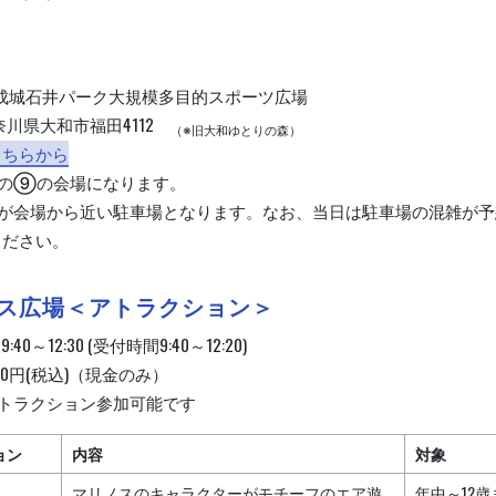
成城石井パーク大規模多目的スポーツ広場
 神奈川県大和市福田4112
（※旧大和ゆとりの森）
こちらから
プの⑨の会場になります。
場が会場から近い駐車場となります。なお、当日は駐車場の混雑が予
ください。
ノス広場＜アトラクション＞
9:40～12:30 (受付時間9:40～12:20)
00円(税込)（現金のみ）
4アトラクション参加可能です
ョン
内容
対象
マリノスのキャラクターがモチーフのエア遊
年中～12