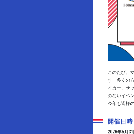
このたび、マ
す 多くの
イカー、サ
のないイベ
今年も皆様
開催日時
2026年5月31