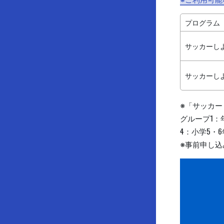
プログラム
サッカーし
サッカーし
※「サッカ
グループ1：
4：小学5・
※事前申し