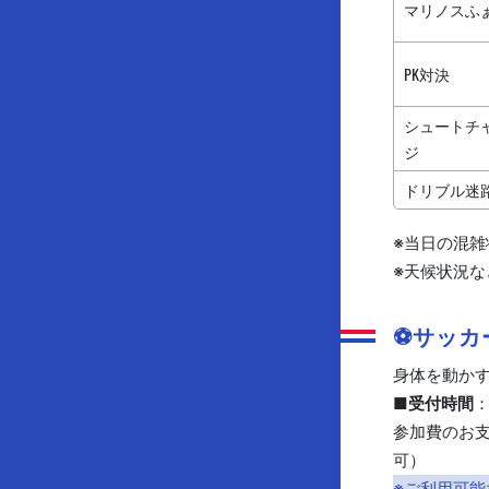
マリノスふ
PK対決
シュートチ
ジ
ドリブル迷
※当日の混
※天候状況
⚽サッカ
身体を動か
■受付時間
：
参加費のお
可）
※ご利用可