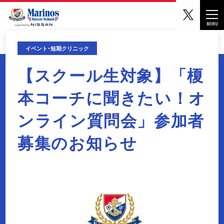
マリノ
Togg
MENU
CLOSE
イベント･短期クリニック
【スクール生対象】「榎
本コーチに聞きたい！オ
ンライン質問会」参加者
募集のお知らせ