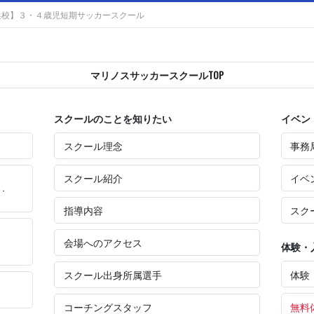
浜校】３・４歳児短期サッカースクール
マリノスサッカースクールTOP
スクールのことを知りたい
イベン
スクール理念
事務
スクール紹介
イベ
・
指導内容
スク
会場へのアクセス
体験・
体験
スクール出身所属選手
無料
コーチングスタッフ