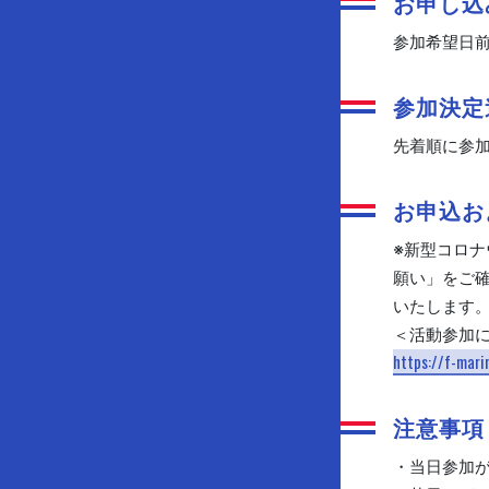
お申し込
参加希望日前
参加決定
先着順に参
お申込お
※新型コロナ
願い」をご
いたします
＜活動参加
https://f-mar
注意事項
・当日参加