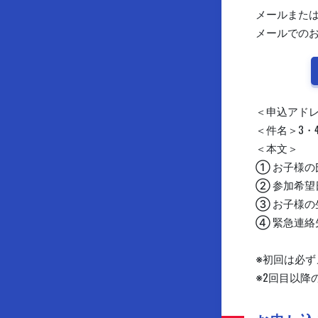
メールまたは
メールでの
＜申込アドレス＞ s
＜件名＞3・
＜本文＞
① お子様の
② 参加希望
③ お子様の
④ 緊急連絡
※初回は必
※2回目以