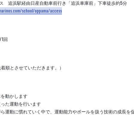
ス 追浜駅経由日産自動車前行き「追浜車庫前」下車徒歩約5分
marinos.com/school/oppama/access
/1回
先着順とさせていただきます。）
体を動かします
使った運動を行います
がら運動に慣れていく中で、運動能力やボールを扱う技術の成長を