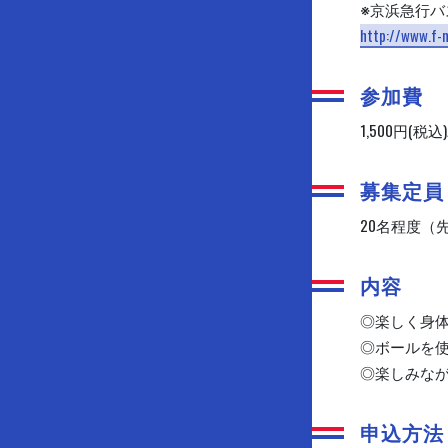
※京浜急行バ
http://www.f-
参加費
1,500円(税込)
募集定員
20名程度（
内容
◎楽しく身
◎ボールを
◎楽しみな
申込方法