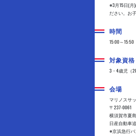
※3月15日
ださい。お
時間
15:00～15:
対象資格
3・4歳児（
会場
マリノスサ
〒237-0061
横須賀市夏島
日産自動車
※京浜急行バ