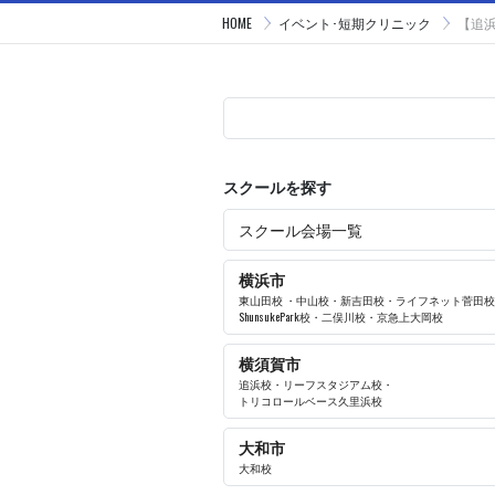
HOME
イベント･短期クリニック
【追
スクールを探す
スクール会場一覧
横浜市
東山田校
・
中山校
・
新吉田校
・
ライフネット菅田校
ShunsukePark校
・
二俣川校
・
京急上大岡校
横須賀市
追浜校
・
リーフスタジアム校
・
トリコロールベース久里浜校
大和市
大和校