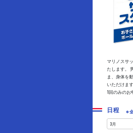
マリノスサッ
たします。
ま、身体を
いただけま
1回のみの
日程
※
3月