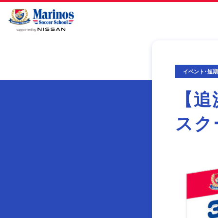
イベント･短
【追
スク