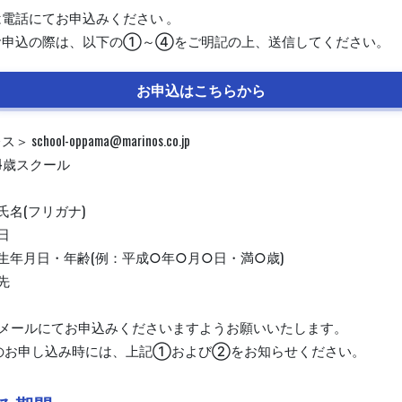
電話にてお申込みください 。
お申込の際は、以下の①～④をご明記の上、送信してください。
お申込はこちらから
chool-oppama@marinos.co.jp
4歳スクール
氏名(フリガナ)
日
生年月日・年齢(例：平成○年○月○日・満○歳)
先
ずメールにてお申込みくださいますようお願いいたします。
降のお申し込み時には、上記①および②をお知らせください。