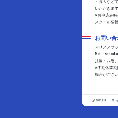
・荒天などで
いただきま
※お申込み
スクール情
お問い合
マリノスサ
Mail：school-o
担当：八巻
※冬期休業
場合がござ
2021.2.12