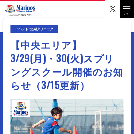
マリノ
Togg
MENU
CLOSE
イベント･短期クリニック
【中央エリア】
3/29(月)・30(火)スプリ
ングスクール開催のお知
らせ（3/15更新）