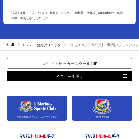
,
,
,
,
,
2021.3.15
イベント･短期クリニック
二俣川校
大和校
ShunsukePark校
年少
,
,
,
,
年中
年長
小1
小2
小3
HOME
イベント･短期クリニック
【中央エリア】3/29(月)・30(火)スプリング
マリノスサッカースクールTOP
メニューを開く