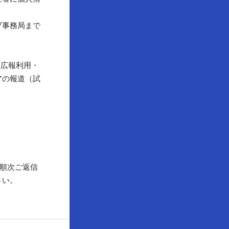
ブ事務局まで
る広報利用・
アの報道（試
順次ご返信
さい。