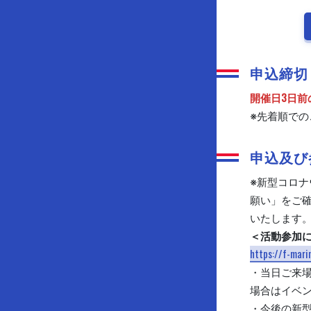
申込締切
開催日3日前
※先着順で
申込及び
※新型コロナ
願い」をご
いたします
＜活動参加
https://f-mar
・当日ご来場
場合はイベ
・今後の新