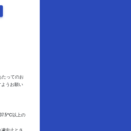
あたってのお
すようお願い
7.5℃以上の
急遽中止とさ