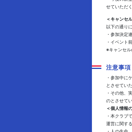
せていただ
＜キャンセ
以下の通り
・参加決定連
・イベント前
※キャンセル
注意事項
・参加中に
とさせてい
・その他、
のとさせて
＜個人情報
・本クラブ
運営に関す
・人の生命