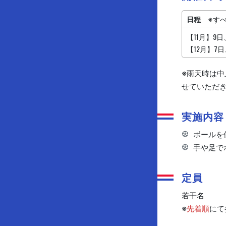
日程
※すべ
【11月】9日
【12月】7日
※雨天時は中
せていただ
実施内容
ボールを
手や足で
定員
若干名
※
先着順
にて