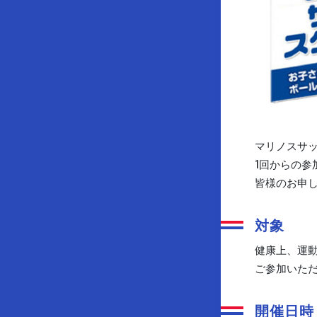
マリノスサッ
1回からの
皆様のお申
対象
健康上、運動
ご参加いた
開催日時