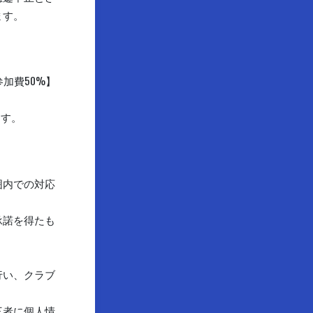
ます。
加費50%】
ます。
囲内での対応
承諾を得たも
行い、クラブ
三者に個人情