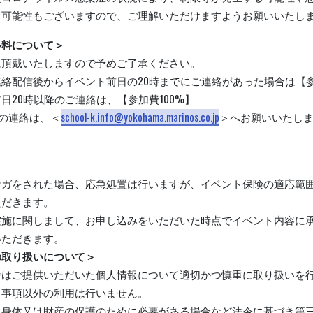
く可能性もございますので、ご理解いただけますようお願いいたし
ル料について＞
に頂戴いたしますので予めご了承ください。
絡配信後からイベント前日の20時までにご連絡があった場合は【参
日20時以降のご連絡は、【参加費100%】
の連絡は、＜
school-k.info@yokohama.marinos.co.jp
＞へお願いいたし
ケガをされた場合、応急処置は行いますが、イベント保険の適応範
ただきます。
実施に関しまして、お申し込みをいただいた時点でイベント内容に
いただきます。
の取り扱いについて＞
ではご提供いただいた個人情報について適切かつ慎重に取り扱いを
る事項以外の利用は行いません。
、身体又は財産の保護のために必要がある場合など法令に基づき第