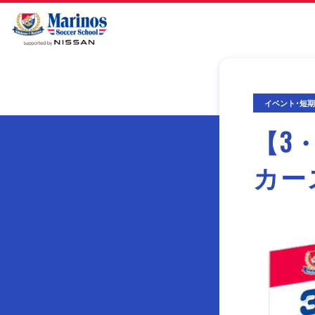
イベント･短
【3
カー