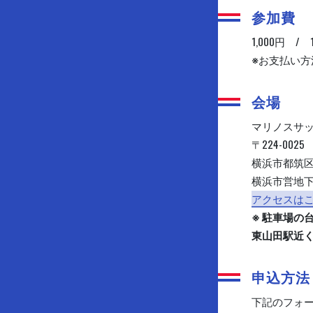
参加費
1,000円 / 
※お支払い
会場
マリノスサッ
〒224-0025
横浜市都筑区
横浜市営地下
アクセスは
※ 駐車場の
東山田駅近
申込方法
下記のフォ