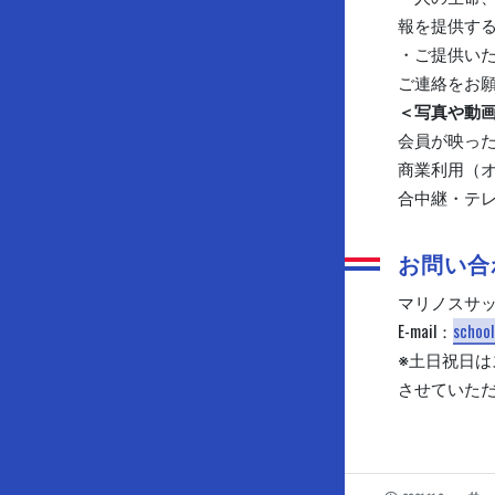
報を提供す
・ご提供い
ご連絡をお
＜写真や動
会員が映った
商業利用（
合中継・テ
お問い合
マリノスサッ
E-mail：
school
※土日祝日
させていた