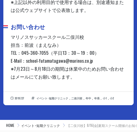
※上記以外の利用目的で使用する場合は、別途通知また
は公式ウェブサイトで公表致します。
お問い合わせ
マリノスサッカースクール二俣川校
担当：前波（まえなみ）
TEL：045-360-7055（平日13：30～19：00）
E-Mail：school-futamatagawa@marinos.co.jp
※7月23日～8月18日の期間は休業中のためお問い合わせ
はメールにてお願い致します。
,
,
,
,
,
2019.7.27
イベント･短期クリニック
二俣川校
年中
年長
小1
小2
HOME
イベント･短期クリニック
【二俣川校】8/16(金)夏期スクール開催のお知