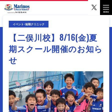
マリノ
Togg
MENU
CLOSE
イベント･短期クリニック
【二俣川校】8/16(金)夏
期スクール開催のお知ら
せ