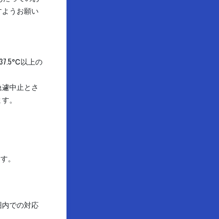
すようお願い
7.5℃以上の
急遽中止とさ
ます。
ます。
囲内での対応