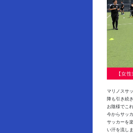
マリノスサッ
降も引き続
お陰様でこ
今からサッカ
サッカーを
い汗を流し