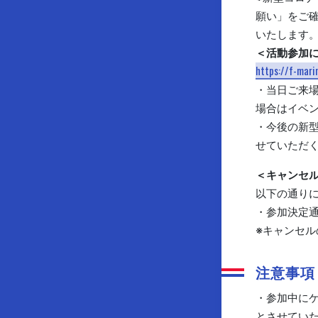
願い」をご
いたします
＜活動参加
https://f-mar
・当日ご来場
場合はイベ
・今後の新
せていただ
＜キャンセ
以下の通り
・参加決定通
※キャンセル
注意事項
・参加中に
とさせてい