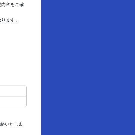
記内容をご確
ります 。
連絡いたしま