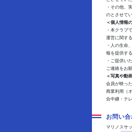
・その他、
のとさせて
＜個人情報
・本クラブ
運営に関す
・人の生命
報を提供す
・ご提供い
ご連絡をお
＜写真や動
会員が映った
商業利用（
合中継・テ
お問い合
マリノスサ