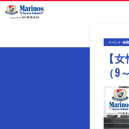
イベント･短
【女
（9