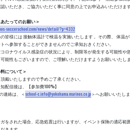
確認いただき、ご協力いただく事に同意の上でお申込みいただけま
。
にあたってのお願い＞
inos-soccerschool.com/news/detail/?p=4332
の皆様には 接触体温計で検温を実施いたします 。その際、 体温が3
ントへ参加することができませんのでご承知おきください。
型コロナウイルス感染症の状況により、制限等が発生する可能性や
く可能性もございますので、ご理解いただけますようお願いいたし
ル料について＞
に頂戴いたしますので予めご了承ください。
知配信後は、【参加費100%】
の連絡は、＜
school-c.info@yokohama.marinos.co.jp
＞へお願いいたし
ケガをされた場合、応急処置は行いますが、イベント保険の適応範
ただきます。