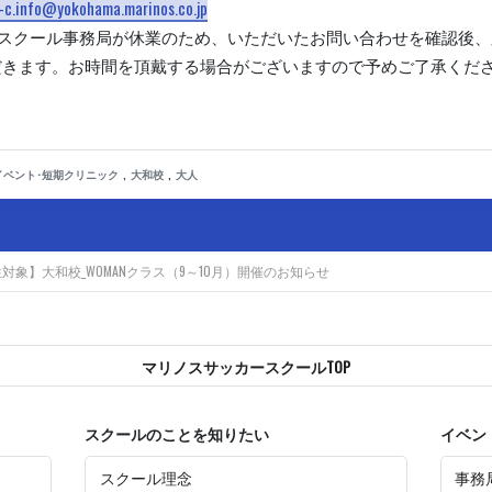
-c.info@yokohama.marinos.co.jp
はスクール事務局が休業のため、いただいたお問い合わせを確認後、
だきます。お時間を頂戴する場合がございますので予めご了承くだ
,
,
イベント･短期クリニック
大和校
大人
対象】大和校_WOMANクラス（9～10月）開催のお知らせ
マリノスサッカースクールTOP
スクールのことを知りたい
イベン
スクール理念
事務