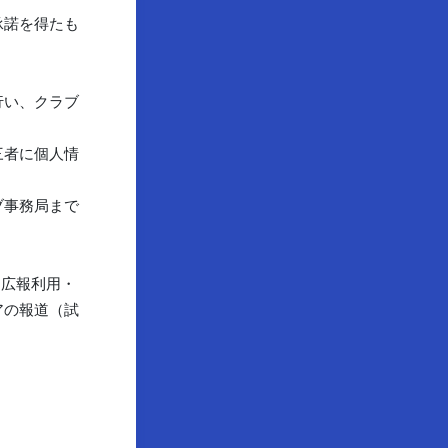
承諾を得たも
行い、クラブ
三者に個人情
ブ事務局まで
る広報利用・
アの報道（試