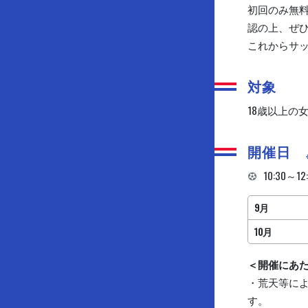
初回のみ無
認の上、ぜ
これからサ
対象
18歳以上の
開催日
10:30～12
9月
10月
＜開催にあ
・荒天等によ
す。