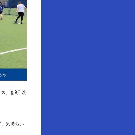
ラス」を9月以
て、気持ちい