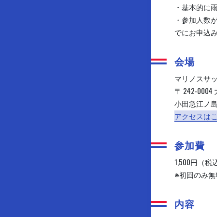
・基本的に
・参加人数が
でにお申込
会場
マリノスサ
〒 242-0
小田急江ノ島
アクセスは
参加費
1,500円（税
※初回のみ
内容