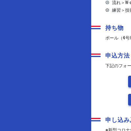
流れ＞W-
練習＞技
持ち物
ボール（4
申込方法
下記のフォー
申し込み
※新型コロナ