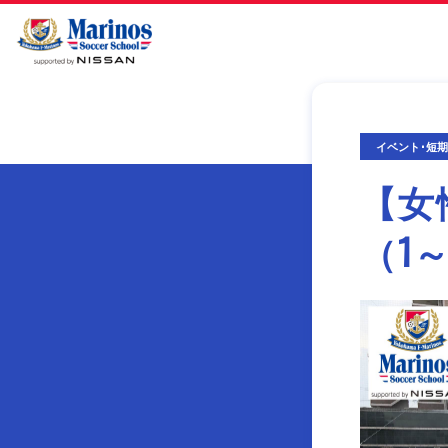
イベント･短
【女
（1