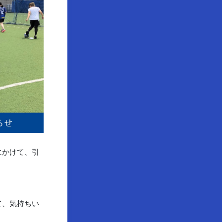
にかけて、引
て、気持ちい