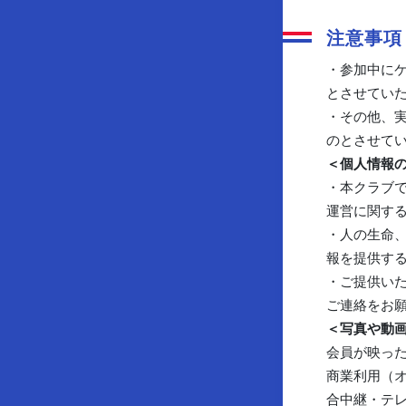
注意事項
・参加中に
とさせてい
・その他、
のとさせて
＜個人情報
・本クラブ
運営に関す
・人の生命
報を提供す
・ご提供い
ご連絡をお
＜写真や動
会員が映った
商業利用（
合中継・テ