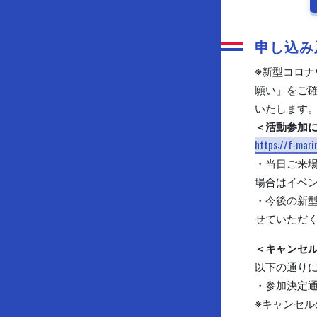
申し込み
※新型コロナ
願い」をご
いたします
＜活動参加
https://f-mar
・当日ご来場
場合はイベ
・今後の新
せていただ
＜キャンセ
以下の通り
・参加決定通
※キャンセル