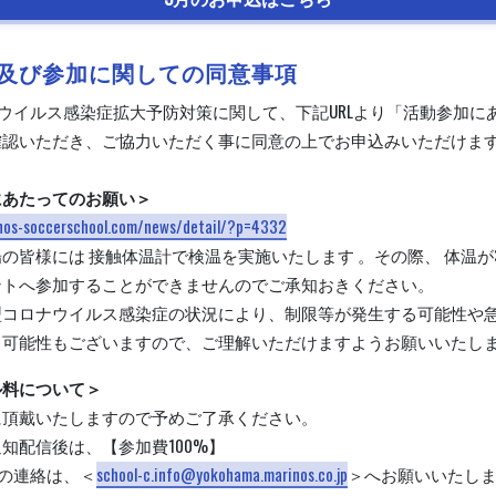
及び参加に関しての同意事項
ウイルス感染症拡大予防対策に関して、下記URLより「活動参加に
確認いただき、ご協力いただく事に同意の上でお申込みいただけま
。
にあたってのお願い＞
inos-soccerschool.com/news/detail/?p=4332
の皆様には 接触体温計で検温を実施いたします 。その際、 体温が3
ントへ参加することができませんのでご承知おきください。
型コロナウイルス感染症の状況により、制限等が発生する可能性や
く可能性もございますので、ご理解いただけますようお願いいたし
ル料について＞
に頂戴いたしますので予めご了承ください。
知配信後は、【参加費100%】
の連絡は、＜
school-c.info@yokohama.marinos.co.jp
＞へお願いいたし