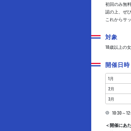
初回のみ無
認の上、ぜ
これからサ
対象
18歳以上の
開催日
1月
2月
3月
10:30～12
＜開催にあ