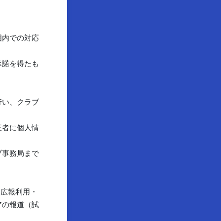
囲内での対応
承諾を得たも
行い、クラブ
三者に個人情
ブ事務局まで
る広報利用・
アの報道（試