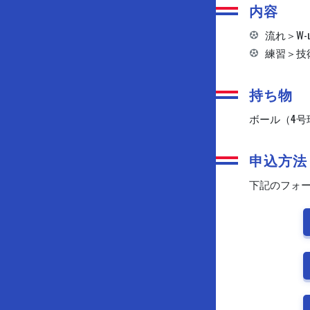
内容
流れ＞W-
練習＞技
持ち物
ボール（4
申込方法
下記のフォー