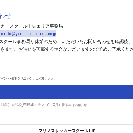
わせ
ッカースクール中央エリア事務局
-c.info@yokohama.marinos.co.jp
はスクール事務局が休業のため、いただいたお問い合わせを確認後、
だきます。お時間を頂戴する場合がございますので予めご了承くだ
,
,
イベント･短期クリニック
大和校
大人
対象】大和校_WOMANクラス（1～3月）開催のお知らせ
マリノスサッカースクールTOP