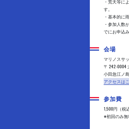
・荒天等によ
す。
・基本的に
・参加人数が
でにお申込
会場
マリノスサ
〒 242-0
小田急江ノ島
アクセスは
参加費
1,500円（税
※初回のみ