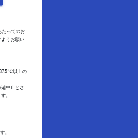
あたってのお
すようお願い
7.5℃以上の
急遽中止とさ
ます。
ます。