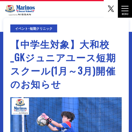
マリノ
Togg
MENU
CLOSE
イベント･短期クリニック
【中学生対象】大和校
_GKジュニアユース短期
スクール(1月～3月)開催
のお知らせ