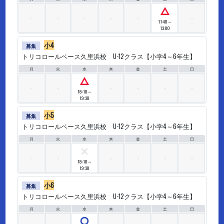
△
11:40～
13:00
小4
募集
トリコロールベース久里浜校 U-12クラス【小学4～6年生】
月
火
水
木
金
土
日
△
18:10～
19:30
小5
募集
トリコロールベース久里浜校 U-12クラス【小学4～6年生】
月
火
水
木
金
土
日
×
18:10～
19:30
小6
募集
トリコロールベース久里浜校 U-12クラス【小学4～6年生】
月
火
水
木
金
土
日
○