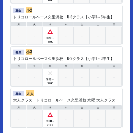
18:00
小2
募集
トリコロールベース久里浜校 U-9クラス【小学1～3年生】
月
火
水
木
金
土
日
△
16:40～
18:00
小3
募集
トリコロールベース久里浜校 U-9クラス【小学1～3年生】
月
火
水
木
金
土
日
×
16:40～
18:00
大人
募集
大人クラス トリコロールベース久里浜校 水曜_大人クラス
月
火
水
木
金
土
日
△
19:30～
21:00