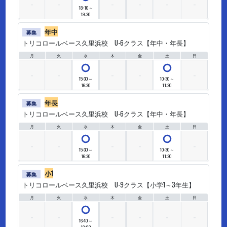
18:10～
19:30
年中
募集
トリコロールベース久里浜校 U-6クラス【年中・年長】
月
火
水
木
金
土
日
○
○
15:30～
10:30～
16:30
11:30
年長
募集
トリコロールベース久里浜校 U-6クラス【年中・年長】
月
火
水
木
金
土
日
○
○
15:30～
10:30～
16:30
11:30
小1
募集
トリコロールベース久里浜校 U-9クラス【小学1～3年生】
月
火
水
木
金
土
日
○
16:40～