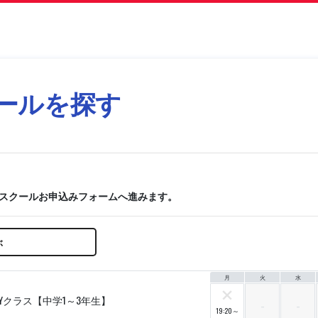
ール
を探す
スクールお申込みフォームへ進みます。
ぶ
月
火
水
×
Yクラス【中学1～3年生】
19:20～