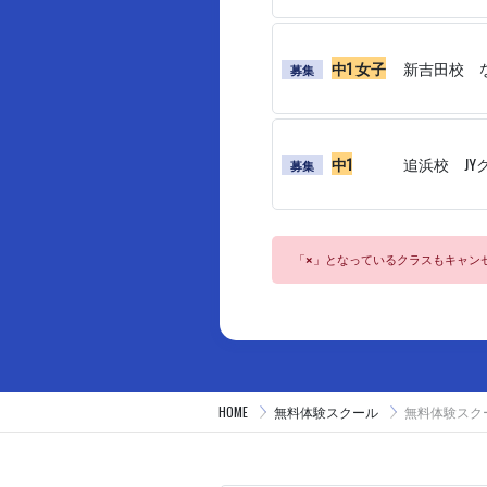
中1 女子
新吉田校 
募集
中1
追浜校 JY
募集
「
」となっているクラスもキャン
×
HOME
無料体験スクール
無料体験スク