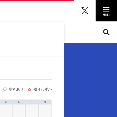
マリノス
Toggle 
MENU
CLOSE
空きあり
残りわずか
○
△
木
金
土
日