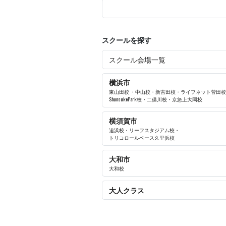
スクールを探す
スクール会場一覧
横浜市
東山田校
・
中山校
・
新吉田校
・
ライフネット菅田校
ShunsukePark校
・
二俣川校
・
京急上大岡校
横須賀市
追浜校
・
リーフスタジアム校
・
トリコロールベース久里浜校
大和市
大和校
大人クラス