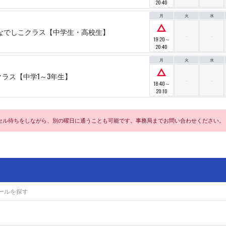
20:40
月
火
水
△
なでしこクラス【中学生・高校生】
19:20～
20:40
月
火
水
△
クラス【中学1～3年生】
18:40～
20:10
セル待ちをしながら、別の曜日に通うことも可能です。事務局までお問い合わせください。
ールを探す