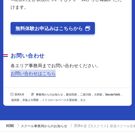
けます。
無料体験お申込みはこちらから
お問い合わせ
各エリア事務局までお問い合わせください。
お問い合わせはこちら
,
,
,
,
,
2024.4.10
事務局からのお知らせ
新吉田校
二俣川校
大和校
ShunsukePark校
,
,
,
追浜校
京急上大岡校
トリコロールベース久里浜校
大人
HOME
スクール事務局からのお知らせ
2024年度【大人クラス】新規スクール