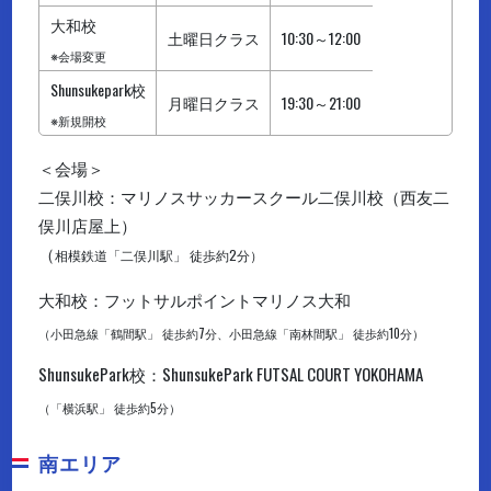
大和校
土曜日クラス
10:30～12:00
※会場変更
Shunsukepark校
月曜日クラス
19:30～21:00
※新規開校
＜会場＞
二俣川校：マリノスサッカースクール二俣川校（西友二
俣川店屋上）
（
相模鉄道「二俣川駅」 徒歩約2分）
大和校：フットサルポイントマリノス大和
（小田急線「鶴間駅」 徒歩約7分、小田急線「南林間駅」 徒歩約10分）
ShunsukePark校：ShunsukePark FUTSAL COURT YOKOHAMA
（「横浜駅」 徒歩約5分）
南エリア