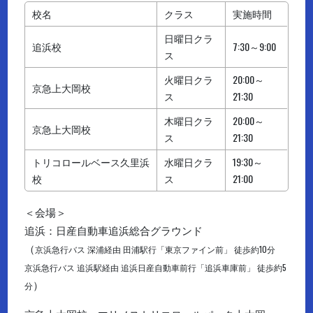
校名
クラス
実施時間
日曜日クラ
追浜校
7:30～9:00
ス
火曜日クラ
20:00～
京急上大岡校
ス
21:30
木曜日クラ
20:00～
京急上大岡校
ス
21:30
トリコロールベース久里浜
水曜日クラ
19:30～
校
ス
21:00
＜会場＞
追浜：日産自動車追浜総合グラウンド
（
京浜急行バス 深浦経由 田浦駅行「東京ファイン前」 徒歩約10分
京浜急行バス 追浜駅経由 追浜日産自動車前行「追浜車庫前」 徒歩約5
）
分