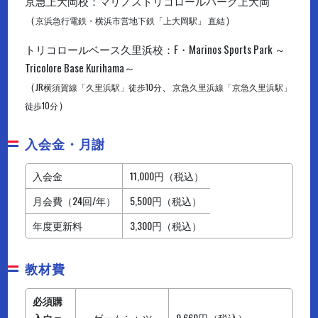
京急上大岡校：マリノストリコロールパーク上大岡
（
）
京浜急行電鉄・横浜市営地下鉄「上大岡駅」 直結
トリコロールベース久里浜校：F・Marinos Sports Park ～
Tricolore Base Kurihama～
（
、
JR横須賀線「久里浜駅」徒歩10分
京急久里浜線「京急久里浜駅」
）
徒歩10分
入会金・月謝
入会金
11,000円（税込）
月会費（24回/年）
5,500円（税込）
年度更新料
3,300円（税込）
教材費
必須購
入ウェ
・ゲームシャツ
9.660円（税込）