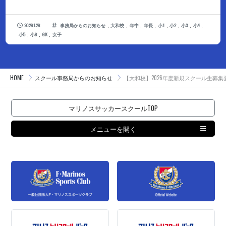
,
,
,
,
,
,
,
,
2026.1.26
事務局からのお知らせ
大和校
年中
年長
小1
小2
小3
小4
,
,
,
小5
小6
GK
女子
HOME
スクール事務局からのお知らせ
【大和校】2026年度新規スクール生募集
マリノスサッカースクールTOP
メニューを開く