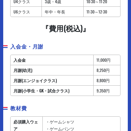
U4クラス
3歳・4歳
10:30～11:20
U6クラス
年中・年長
11:30～12:30
『費用(税込)』
入会金・月謝
入会金
11,000円
月謝(幼児)
8,250円
月謝(エンジョイクラス)
8,800円
月謝(小学生・GK・試合クラス)
9,350円
教材費
必須購入ウェ
・ゲームシャツ
ア
・ゲームパンツ