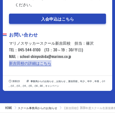
ください。
入会申込はこちら
お問い合わせ
マリノスサッカースクール新吉田校 担当：篠沢
TEL：045-544-0100 (13：30～19：30/平日)
MAIL：school-shinyoshida@marinos.co.jp
新吉田校の詳細はこちら
,
,
,
,
,
,
2020.2.3
事務局からのお知らせ
お知らせ
新吉田校
年少
年中
年長
小1
,
,
,
,
,
,
,
小2
小3
小4
小5
小6
GK
キャンペーン
HOME
スクール事務局からのお知らせ
【新吉田校】2020年度スクール生新規募