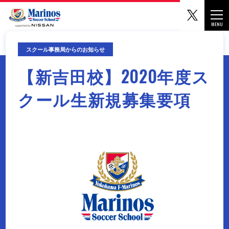
マリノ
Togg
MENU
CLOSE
スクール事務局からのお知らせ
【新吉田校】2020年度ス
クール生新規募集要項