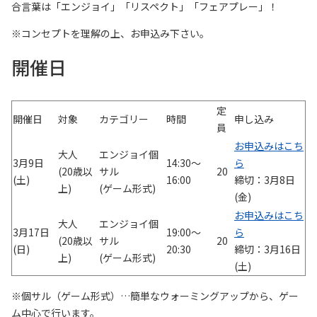
合言葉は
「エンジョイ」「リスペクト」「フェアプレー」！
※コンセプトを理解の上、お申込み下さい。
開催日
定
開催日
対象
カテゴリー
時間
申し込み
員
お申込みはこち
大人
エンジョイ個
3月9日
14:30～
ら
(20歳以
サル
20
(土)
16:00
締切：3月8日
上)
(ゲーム形式)
(金)
お申込みはこち
大人
エンジョイ個
3月17日
19:00～
ら
(20歳以
サル
20
(日)
20:30
締切：3月16日
上)
(ゲーム形式)
(土)
※個サル（ゲーム形式）…簡単なウォーミングアップから、ゲー
ム中心で行います。