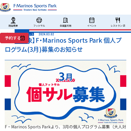
レストラン
施設概要
フットサル
会議室利用
イベント
プログラム、イベント
2024.03.02
予約する
【大人対象】F・Marinos Sports Park 個人プ
アクセス
ログラム(3月)募集のお知らせ
F・Marinos Sports Parkより、3月の個人プログラム募集（大人対