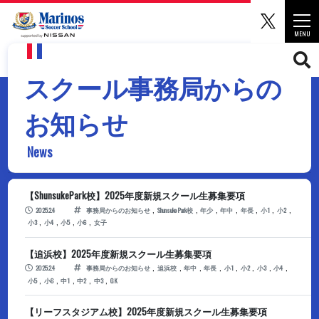
マリノ
Togg
MENU
CLOSE
スクール事務局からの
お知らせ
News
【ShunsukePark校】2025年度新規スクール生募集要項
,
,
,
,
,
,
,
2025.2.4
事務局からのお知らせ
ShunsukePark校
年少
年中
年長
小1
小2
,
,
,
,
小3
小4
小5
小6
女子
【追浜校】2025年度新規スクール生募集要項
,
,
,
,
,
,
,
,
2025.2.4
事務局からのお知らせ
追浜校
年中
年長
小1
小2
小3
小4
,
,
,
,
,
小5
小6
中1
中2
中3
GK
【リーフスタジアム校】2025年度新規スクール生募集要項