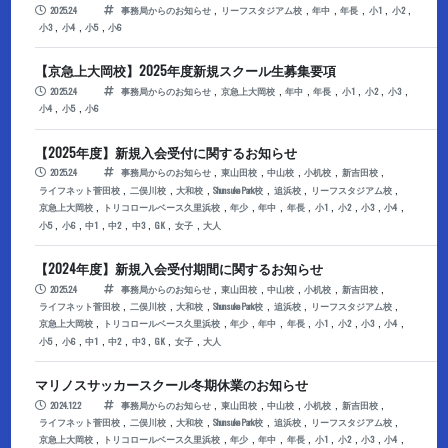
,
,
,
,
,
,
2025.2.4
事務局からのお知らせ
リーフスタジアム校
年中
年長
小1
小2
,
,
,
小3
小4
小5
小6
【京急上大岡校】2025年度新規スクール生募集要項
,
,
,
,
,
,
,
2025.2.4
事務局からのお知らせ
京急上大岡校
年中
年長
小1
小2
小3
,
,
小4
小5
小6
【2025年度】新規入会受付に関するお知らせ
,
,
,
,
,
2025.2.4
事務局からのお知らせ
東山田校
中山校
小机校
新吉田校
,
,
,
,
,
,
ライフネット菅田校
二俣川校
大和校
ShunsukePark校
追浜校
リーフスタジアム校
,
,
,
,
,
,
,
,
,
京急上大岡校
トリコロールベース久里浜校
年少
年中
年長
小1
小2
小3
小4
,
,
,
,
,
,
,
小5
小6
中1
中2
中3
GK
女子
大人
【2024年度】新規入会受付期間に関するお知らせ
,
,
,
,
,
2025.2.4
事務局からのお知らせ
東山田校
中山校
小机校
新吉田校
,
,
,
,
,
,
ライフネット菅田校
二俣川校
大和校
ShunsukePark校
追浜校
リーフスタジアム校
,
,
,
,
,
,
,
,
,
京急上大岡校
トリコロールベース久里浜校
年少
年中
年長
小1
小2
小3
小4
,
,
,
,
,
,
,
小5
小6
中1
中2
中3
GK
女子
大人
マリノスサッカースクール冬期休業のお知らせ
,
,
,
,
,
2024.12.2
事務局からのお知らせ
東山田校
中山校
小机校
新吉田校
,
,
,
,
,
,
ライフネット菅田校
二俣川校
大和校
ShunsukePark校
追浜校
リーフスタジアム校
,
,
,
,
,
,
,
,
,
京急上大岡校
トリコロールベース久里浜校
年少
年中
年長
小1
小2
小3
小4