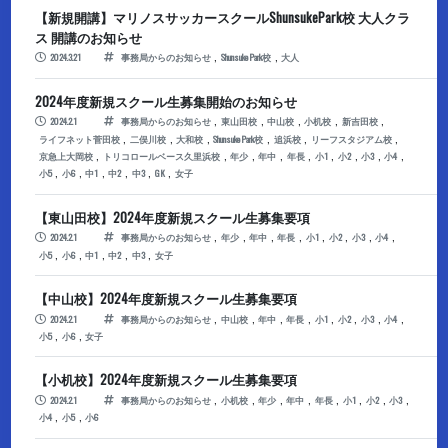
【新規開講】マリノスサッカースクールShunsukePark校 大人クラ
ス 開講のお知らせ
,
,
2024.3.21
事務局からのお知らせ
ShunsukePark校
大人
2024年度新規スクール生募集開始のお知らせ
,
,
,
,
,
2024.2.1
事務局からのお知らせ
東山田校
中山校
小机校
新吉田校
,
,
,
,
,
,
ライフネット菅田校
二俣川校
大和校
ShunsukePark校
追浜校
リーフスタジアム校
,
,
,
,
,
,
,
,
,
京急上大岡校
トリコロールベース久里浜校
年少
年中
年長
小1
小2
小3
小4
,
,
,
,
,
,
小5
小6
中1
中2
中3
GK
女子
【東山田校】2024年度新規スクール生募集要項
,
,
,
,
,
,
,
,
2024.2.1
事務局からのお知らせ
年少
年中
年長
小1
小2
小3
小4
,
,
,
,
,
小5
小6
中1
中2
中3
女子
【中山校】2024年度新規スクール生募集要項
,
,
,
,
,
,
,
,
2024.2.1
事務局からのお知らせ
中山校
年中
年長
小1
小2
小3
小4
,
,
小5
小6
女子
【小机校】2024年度新規スクール生募集要項
,
,
,
,
,
,
,
,
2024.2.1
事務局からのお知らせ
小机校
年少
年中
年長
小1
小2
小3
,
,
小4
小5
小6