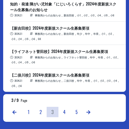
知的・発達 障がい児対象「にじいろくらす」2024年度新規スク
ール生募集のお知らせ
,
,
,
,
,
,
,
2024.2.1
事務局からのお知らせ
新吉田校
小1
小2
小3
小4
小5
小6
【新吉田校】2024年度新規スクール生募集要項
,
,
,
,
,
,
,
2024.2.1
事務局からのお知らせ
新吉田校
年少
年中
年長
小1
小2
,
,
,
,
小3
小4
小5
小6
GK
【ライフネット菅田校】2024年度新規スクール生募集要項
,
,
,
,
,
,
2024.2.1
事務局からのお知らせ
ライフネット菅田校
年中
年長
小1
小2
,
,
,
小3
小4
小5
小6
【二俣川校】2024年度新規スクール生募集要項
,
,
,
,
,
,
,
,
2024.2.1
事務局からのお知らせ
二俣川校
年中
年長
小1
小2
小3
小4
,
小5
小6
3 / 9
Page
Previous
Next
1
2
3
4
5