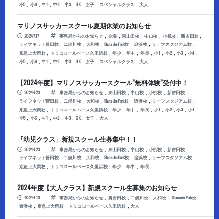
,
,
,
,
,
,
,
,
小5
小6
中1
中2
中3
GK
女子
スペシャルクラス
大人
マリノスサッカースクール夏期休業のお知らせ
,
,
,
,
,
,
2024.7.17
事務局からのお知らせ
会場
東山田校
中山校
小机校
新吉田校
,
,
,
,
,
,
ライフネット菅田校
二俣川校
大和校
ShunsukePark校
追浜校
リーフスタジアム校
,
,
,
,
,
,
,
,
,
京急上大岡校
トリコロールベース久里浜校
年少
年中
年長
小1
小2
小3
小4
,
,
,
,
,
,
,
,
小5
小6
中1
中2
中3
GK
女子
スペシャルクラス
大人
【2024年度】マリノスサッカースクール”無料体験”受付中！
,
,
,
,
,
2024.4.23
事務局からのお知らせ
東山田校
中山校
小机校
新吉田校
,
,
,
,
,
,
ライフネット菅田校
二俣川校
大和校
ShunsukePark校
追浜校
リーフスタジアム校
,
,
,
,
,
,
,
,
,
京急上大岡校
トリコロールベース久里浜校
年少
年中
年長
小1
小2
小3
小4
,
,
,
,
,
,
,
小5
小6
中1
中2
中3
GK
女子
大人
「幼児クラス」新規スクール生募集中！！
,
,
,
,
,
2024.4.23
事務局からのお知らせ
東山田校
中山校
小机校
新吉田校
,
,
,
,
,
,
ライフネット菅田校
二俣川校
大和校
ShunsukePark校
追浜校
リーフスタジアム校
,
,
,
,
京急上大岡校
トリコロールベース久里浜校
年少
年中
年長
2024年度【大人クラス】新規スクール生募集のお知らせ
,
,
,
,
,
2024.4.10
事務局からのお知らせ
新吉田校
二俣川校
大和校
ShunsukePark校
,
,
,
追浜校
京急上大岡校
トリコロールベース久里浜校
大人