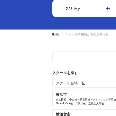
Prev
2 / 9
Page
HOME
スクール事務局からのお知らせ
スクールを探す
スクール会場一覧
横浜市
東山田校
・
中山校
・
新吉田校
・
ライフネット菅田校
ShunsukePark校
・
二俣川校
・
京急上大岡校
横須賀市