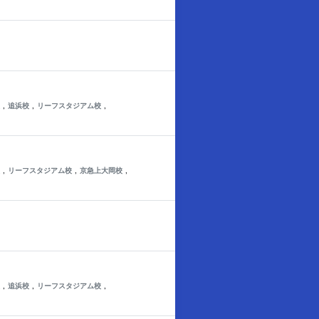
,
,
,
追浜校
リーフスタジアム校
,
,
,
リーフスタジアム校
京急上大岡校
,
,
,
追浜校
リーフスタジアム校