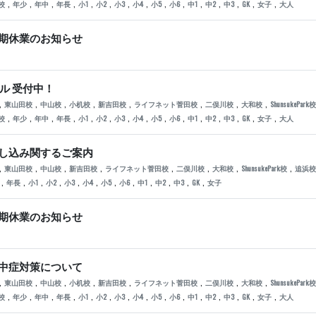
,
,
,
,
,
,
,
,
,
,
,
,
,
,
,
校
年少
年中
年長
小1
小2
小3
小4
小5
小6
中1
中2
中3
GK
女子
大人
期休業のお知らせ
ル 受付中！
,
,
,
,
,
,
,
,
東山田校
中山校
小机校
新吉田校
ライフネット菅田校
二俣川校
大和校
ShunsukePark校
,
,
,
,
,
,
,
,
,
,
,
,
,
,
,
校
年少
年中
年長
小1
小2
小3
小4
小5
小6
中1
中2
中3
GK
女子
大人
し込み関するご案内
,
,
,
,
,
,
,
,
東山田校
中山校
新吉田校
ライフネット菅田校
二俣川校
大和校
ShunsukePark校
追浜校
,
,
,
,
,
,
,
,
,
,
,
,
年長
小1
小2
小3
小4
小5
小6
中1
中2
中3
GK
女子
期休業のお知らせ
中症対策について
,
,
,
,
,
,
,
,
東山田校
中山校
小机校
新吉田校
ライフネット菅田校
二俣川校
大和校
ShunsukePark校
,
,
,
,
,
,
,
,
,
,
,
,
,
,
,
校
年少
年中
年長
小1
小2
小3
小4
小5
小6
中1
中2
中3
GK
女子
大人