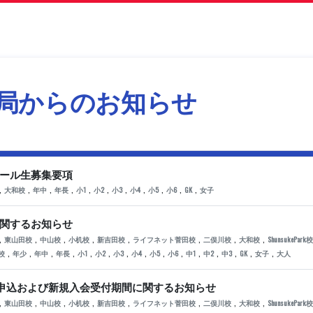
局からの
お知らせ
クール生募集要項
,
,
,
,
,
,
,
,
,
,
,
大和校
年中
年長
小1
小2
小3
小4
小5
小6
GK
女子
に関するお知らせ
,
,
,
,
,
,
,
,
東山田校
中山校
小机校
新吉田校
ライフネット菅田校
二俣川校
大和校
ShunsukePark校
,
,
,
,
,
,
,
,
,
,
,
,
,
,
,
校
年少
年中
年長
小1
小2
小3
小4
小5
小6
中1
中2
中3
GK
女子
大人
】体験申込および新規入会受付期間に関するお知らせ
,
,
,
,
,
,
,
,
東山田校
中山校
小机校
新吉田校
ライフネット菅田校
二俣川校
大和校
ShunsukePark校