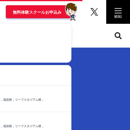
マリノス
Toggle 
無料体験スクールお申込み
MENU
CLOSE
,
,
,
追浜校
リーフスタジアム校
,
,
,
追浜校
リーフスタジアム校