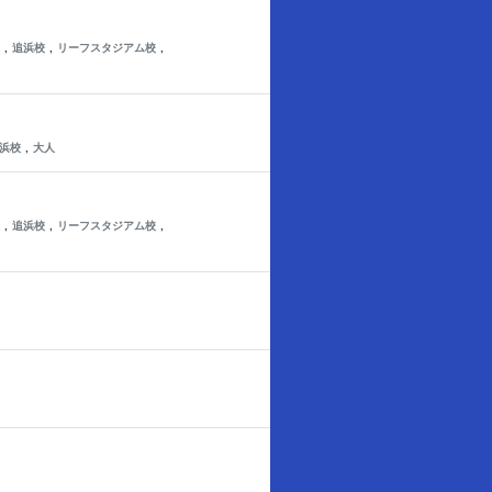
,
,
,
追浜校
リーフスタジアム校
,
浜校
大人
,
,
,
追浜校
リーフスタジアム校