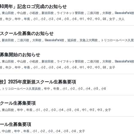
40周年」記念ロゴ完成のお知らせ
,
,
,
,
,
,
,
,
東山田校
中山校
小机校
新吉田校
ライフネット菅田校
二俣川校
大和校
ShunsukePark校
,
,
,
,
,
,
,
,
,
,
,
,
,
,
,
校
年少
年中
年長
小1
小2
小3
小4
小5
小6
中1
中2
中3
GK
女子
大人
規スクール生募集のお知らせ
,
,
,
,
,
,
,
新吉田校
二俣川校
大和校
ShunsukePark校
追浜校
京急上大岡校
トリコロールベース久里
生募集開始のお知らせ
,
,
,
,
,
,
,
,
東山田校
中山校
小机校
新吉田校
ライフネット菅田校
二俣川校
大和校
ShunsukePark校
,
,
,
,
,
,
,
,
,
,
,
,
,
,
校
年少
年中
年長
小1
小2
小3
小4
小5
小6
中1
中2
中3
GK
女子
】2025年度新規スクール生募集要項
,
,
,
,
,
,
,
,
,
トリコロールベース久里浜校
年中
年長
小1
小2
小3
小4
小5
小6
スクール生募集要項
,
,
,
,
,
,
,
,
,
,
,
,
,
東山田校
年中
年長
小1
小2
小3
小4
小5
小6
中1
中2
中3
女子
クール生募集要項
,
,
,
,
,
,
,
,
,
,
中山校
年中
年長
小1
小2
小3
小4
小5
小6
女子